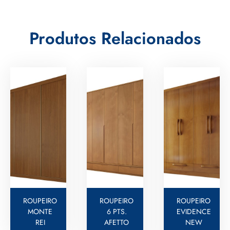
Produtos Relacionados
ROUPEIRO
ROUPEIRO
ROUPEIRO
MONTE
6 PTS.
EVIDENCE
REI
AFETTO
NEW