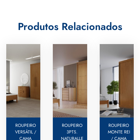
Produtos Relacionados
ROUPEIRO
ROUPEIRO
ROUPEIRO
VERSÁTIL /
3PTS.
MONTE REI
CAMA
NATURALLE
/ CAMA