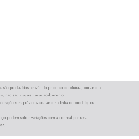
são produzidos através do processo de pintura, portanto a
ira, não são visíveis nesse acabamento.
lteração sem prévio aviso, tanto na linha de produto, ou
logo podem sofrer variações com a cor real por uma
et.