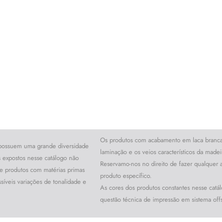
Os produtos com acabamento em laca branca, 
 possuem uma grande diversidade
laminação e os veios característicos da made
s expostos nesse catálogo não
Reservamo-nos no direito de fazer qualquer a
e produtos com matérias primas
produto específico.
ssíveis variações de tonalidade e
As cores dos produtos constantes nesse catá
questão técnica de impressão em sistema offs