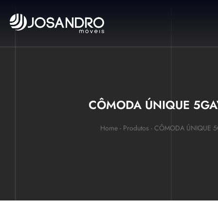
CÔMODA ÚNIQUE 5GAV
Home
-
Produtos
-
CÔMODA ÚNIQUE 5G